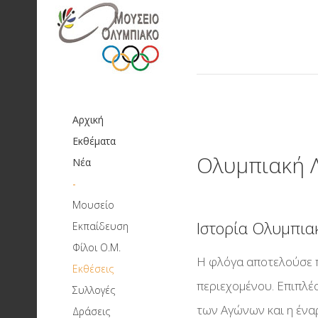
Αρχική
Εκθέματα
Ολυμπιακή 
Νέα
-
Μουσείο
Αποστολή και στόχοι
Ιστορία Ολυμπια
Εκπαίδευση
Μουσειοπαιδαγωγικά
Ιστορικό
Φίλοι Ο.Μ.
Προγράμματα
Η φλόγα αποτελούσε π
Διοικητικό Συμβούλιο
Εκθέσεις
Μόνιμες
Ολυμπιακοί Αγώνες:
Πρωτοβάθμια Εκπαίδευση
περιεχομένου. Επιπλέο
Συλλογές
Συλλεκτική πολιτική
Κτιριακές Εγκαταστάσεις
ιστορίας
Προσεχείς
Δευτεροβάθμια Εκπαίδευση
των Αγώνων και η έναρ
Δράσεις
Τρέχουσες Δράσεις
Peace Project