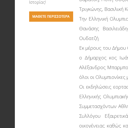
Σύμφωνο Συνεργασ
Ιστορίας!
Η τέχνη του σκακιο
Τριγκώνης, Βασιλική 
Το Υπουργείο Παιδε
Την Ελληνική Ολυμπι
Έρευνας & Θρησκε
Ολυμπιακή Λαμπαδ
Θανάσης Βασιλειάδη
Σύμφωνο Συνεργασ
Liverpool FC - Οι Κό
Ουδατζή.
Την Διεθνή Ολυμπι
Της Θεσσαλονίκης
Εκ μέρους του Δήμου
Ακαδημία
Δάδες & Μετάλλια
ο Δήμαρχος κος Ιωά
Έκθεση Μπάσκετ
Αλέξανδρος Μπαρμπου
Αρχαία Στάδια & Αγ
όλοι οι Ολυμπιονίκες μ
στην Αρχαιότητα
Οι εκδηλώσεις εορτασ
Ελληνικής Ολυμπιακή
Συμμετασχόντων Αθλη
Συλλόγου Εξαιρετικ
οικογένειας καθώς κ