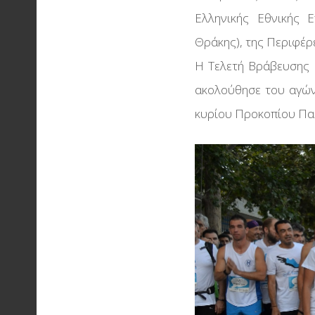
Ελληνικής Εθνικής 
Θράκης), της Περιφέρ
Η Τελετή Βράβευσης 
ακολούθησε του αγώνα
κυρίου Προκοπίου Πα