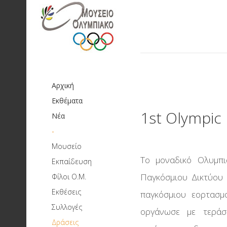
Αρχική
Εκθέματα
1st Olympic
Νέα
-
Μουσείο
Αποστολή και στόχοι
Το μοναδικό Ολυμπι
Εκπαίδευση
Μουσειοπαιδαγωγικά
Ιστορικό
Παγκόσμιου Δικτύου 
Φίλοι Ο.Μ.
Προγράμματα
Διοικητικό Συμβούλιο
Εκθέσεις
Μόνιμες
παγκόσμιου εορτασμ
Ολυμπιακοί Αγώνες:
Πρωτοβάθμια Εκπαίδευση
Συλλογές
Συλλεκτική πολιτική
Κτιριακές Εγκαταστάσεις
ιστορίας
οργάνωσε με τεράσ
Προσεχείς
Δευτεροβάθμια Εκπαίδευση
Δράσεις
Τρέχουσες Δράσεις
Peace Project